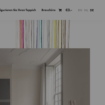
€
0.-
igurieren Sie Ihren Teppich
Broschüre
EN
NL
DE