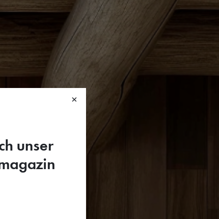
×
ch unser
smagazin