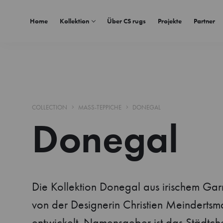
Home
Kollektion
Über CS rugs
Projekte
Partner
COLLECTION
MASS-TEPPICHE
DONEGAL
Donegal
Die Kollektion Donegal aus irischem Ga
von der Designerin Christien Meindertsm
entwickelt. Namensgeber ist das Städtch