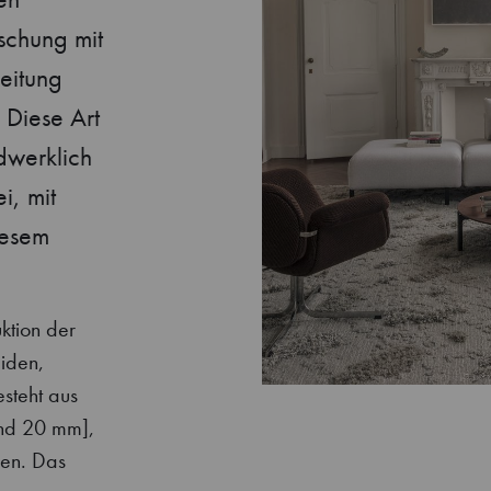
schung mit
eitung
 Diese Art
ndwerklich
i, mit
iesem
ktion der
iden,
esteht aus
 und 20 mm],
gen. Das