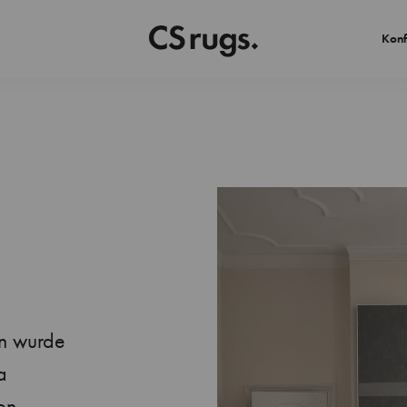
Konf
rn wurde
a
en