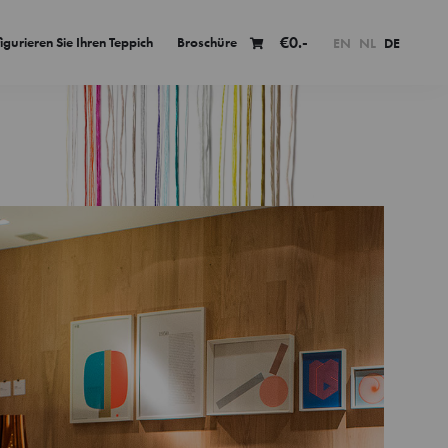
€
0.-
igurieren Sie Ihren Teppich
Broschüre
EN
NL
DE