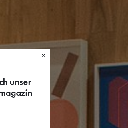
×
ch unser
smagazin