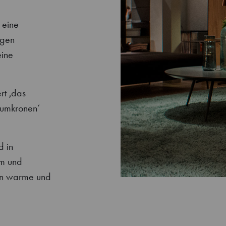
 eine
igen
eine
t ‚das
aumkronen‘
d in
em und
nen warme und