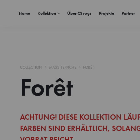
Home
Kollektion
Über CS rugs
Projekte
Partner
COLLECTION
MASS-TEPPICHE
FORÊT
Forêt
ACHTUNG! DIESE KOLLEKTION LÄUF
FARBEN SIND ERHÄLTLICH, SOLAN
VORRAT REICHT.