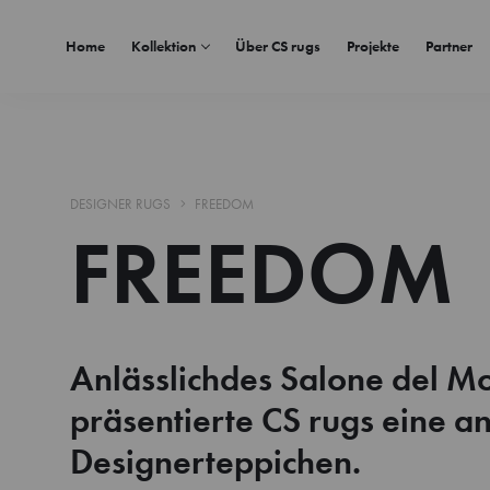
Home
Kollektion
Über CS rugs
Projekte
Partner
DESIGNER RUGS
FREEDOM
FREEDOM
Anlässlichdes Salone del M
präsentierte CS rugs eine a
Designerteppichen.