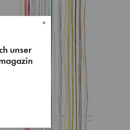
×
ch unser
smagazin