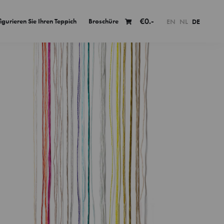
€
0.-
igurieren Sie Ihren Teppich
Broschüre
EN
NL
DE