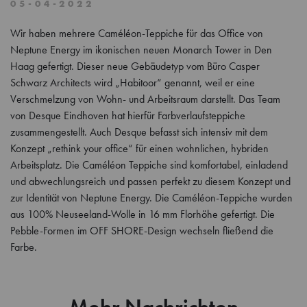
05-04-2022
Wir haben mehrere Caméléon-Teppiche für das Office von
Neptune Energy im ikonischen neuen Monarch Tower in Den
Haag gefertigt. Dieser neue Gebäudetyp vom Büro Casper
Schwarz Architects wird „Habitoor“ genannt, weil er eine
Verschmelzung von Wohn- und Arbeitsraum darstellt. Das Team
von Desque Eindhoven hat hierfür Farbverlaufsteppiche
zusammengestellt. Auch Desque befasst sich intensiv mit dem
Konzept „rethink your office“ für einen wohnlichen, hybriden
Arbeitsplatz. Die Caméléon Teppiche sind komfortabel, einladend
und abwechlungsreich und passen perfekt zu diesem Konzept und
zur Identität von Neptune Energy. Die Caméléon-Teppiche wurden
aus 100% Neuseeland-Wolle in 16 mm Florhöhe gefertigt. Die
Pebble-Formen im OFF SHORE-Design wechseln fließend die
Farbe.