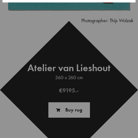
Photographer: Thijs Wolzak
Atelier van Lieshout
360 x 260 cm
€9195.-
Buy rug