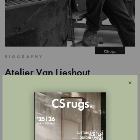
BIOGRAPHY
Atelier Van Lieshout
×
Der Bildhauer, Maler und Visionär Joep Van Lieshout (geb. 1963 in
Ravenstein, Niederlande) wurde im Alter von 16 Jahren an der
Rotterdamer Kunstakademie aufgenommen und arbeitet seit 1995
ausschließlich unter dem Namen Atelier Van Lieshout (AVL). Das
Atelier arbeitet interdisziplinär im Grenzbereich zwischen Kunst,
Design und Architektur. Die Arbeiten von AVL wurden in Museen
und Galerien auf der ganzen Welt ausgestellt, darunter das MoMA