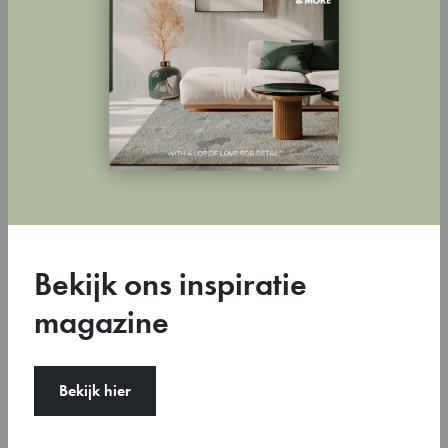
galerieën over de hele wereld, waaronder het MoMA, New York;
FNAC, Parijs; Stedelijk Museum, Amsterdam; Stichting Prada,
Milaan; en Museum für Gegenwartskunst, Zürich.
Toggle 3D-view
Bekijk ons inspiratie
magazine
Bekijk hier