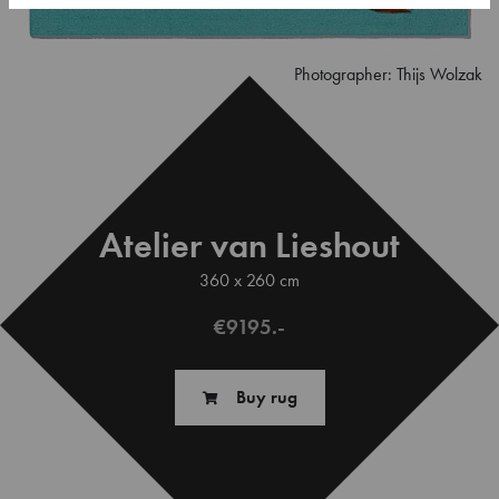
Photographer: Thijs Wolzak
Atelier van Lieshout
360 x 260 cm
€9195.-
Buy rug