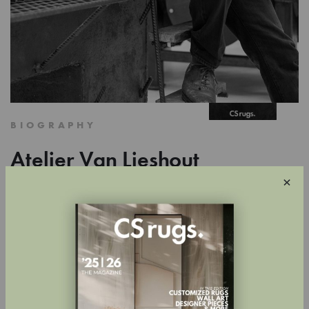
BIOGRAPHY
Atelier Van Lieshout
×
Beeldhouwer, schilder en visionair Joep Van Lieshout (°1963 in
Ravenstein, Nederland) werd op zestienjarige leeftijd toegelaten tot
de Rotterdamse Academie voor de Kunsten en werkt sinds de
oprichting in 1995 uitsluitend onder de naam Atelier Van Lieshout
(AVL). Atelier Van Lieshout heeft een multidisciplinaire praktijk
opgezet die werken produceert op de grens tussen kunst, design
en architectuur. Werk van AVL is tentoongesteld in musea en