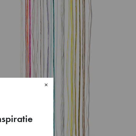
×
nspiratie