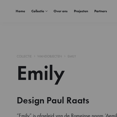
Home
Collectie
Over ons
Projecten
Partners
COLLECTIE
WANDOBJECTEN
EMILY
Emily
Design Paul Raats
“Emily” is afgeleid van de Romeinse naam ‘Aemil