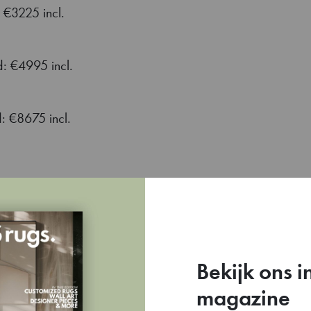
 €3225 incl.
: €4995 incl.
: €8675 incl.
echanisme.
Bekijk ons i
magazine