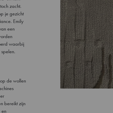
 toch zacht.
p je gezicht
iance. Emily
van een
worden
oerd waarbij
 spelen.
 op de wollen
machines
er
 bereikt zijn
e en