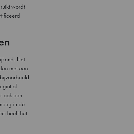
bruikt wordt
tificeerd
en
ijkend. Het
den met een
 bijvoorbeeld
egint of
ar ook een
enoeg in de
ct heeft het