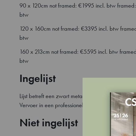
90 x 120cm not framed: €1995 incl. btw framed:
btw
120 x 160cm not framed: €3395 incl. btw framed
btw
160 x 213cm not framed: €5595 incl. btw framed
btw
Ingelijst
Lijst betreft een zwart metalen lijst met ophangm
Vervoer in een professionele gallerij-krat.
Niet ingelijst