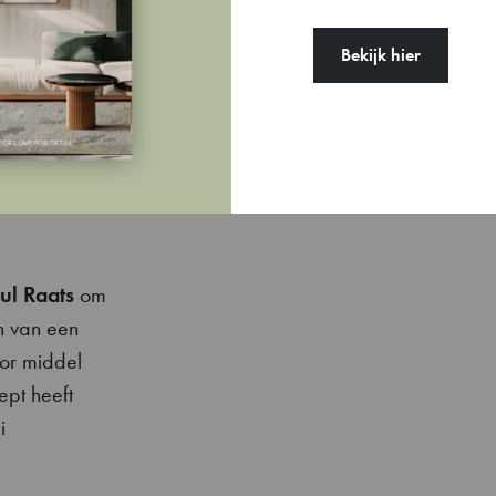
ntage wordt
den met
Bekijk hier
olerantie
ul Raats
om
n van een
or middel
ept heeft
i