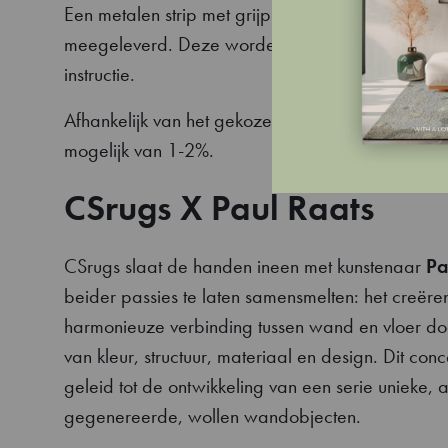
Een metalen strip met grijphaakjes voor wandmo
meegeleverd. Deze worden in een koker verzon
instructie.
Afhankelijk van het gekozen formaat is een maatt
mogelijk van 1-2%.
CSrugs X Paul Raats
CSrugs slaat de handen ineen met kunstenaar
Pa
beider passies te laten samensmelten: het creëre
harmonieuze verbinding tussen wand en vloer do
van kleur, structuur, materiaal en design. Dit conc
geleid tot de ontwikkeling van een serie unieke, a
gegenereerde, wollen wandobjecten.