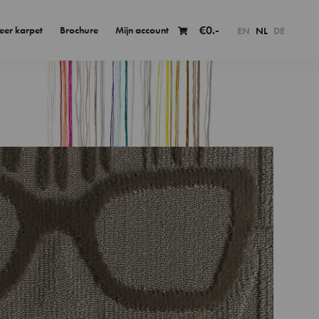
€
0.-
eer karpet
Brochure
Mijn account
EN
NL
DE